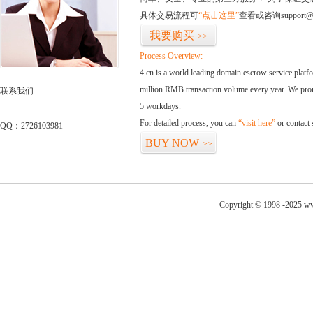
具体交易流程可
“点击这里”
查看或咨询support@
我要购买
>>
Process Overview:
4.cn is a world leading domain escrow service plat
million RMB transaction volume every year. We promi
联系我们
5 workdays.
For detailed process, you can
“visit here”
or contact
QQ：2726103981
BUY NOW
>>
Copyright © 1998 -2025 ww